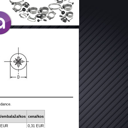
idance.
/embalaža/kos
cena/kos
 EUR
0,31 EUR