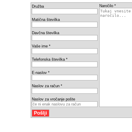
Naročilo *
Družba
Matična številka
Davčna številka
Vaše ime *
Telefonska številka *
E-naslov *
Naslov za račun *
Naslov za vročanje pošte