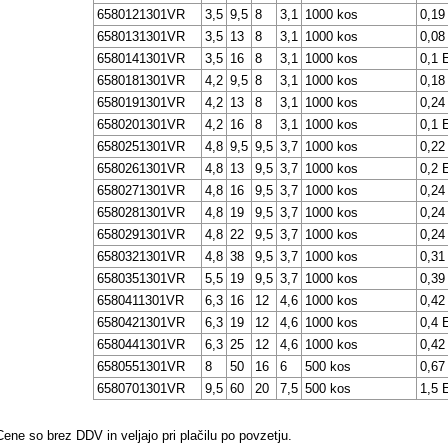
6580121301VR
3,5
9,5
8
3,1
1000 kos
0,19
6580131301VR
3,5
13
8
3,1
1000 kos
0,08
6580141301VR
3,5
16
8
3,1
1000 kos
0,1 
6580181301VR
4,2
9,5
8
3,1
1000 kos
0,18
6580191301VR
4,2
13
8
3,1
1000 kos
0,24
6580201301VR
4,2
16
8
3,1
1000 kos
0,1 
6580251301VR
4,8
9,5
9,5
3,7
1000 kos
0,22
6580261301VR
4,8
13
9,5
3,7
1000 kos
0,2 
6580271301VR
4,8
16
9,5
3,7
1000 kos
0,24
6580281301VR
4,8
19
9,5
3,7
1000 kos
0,24
6580291301VR
4,8
22
9,5
3,7
1000 kos
0,24
6580321301VR
4,8
38
9,5
3,7
1000 kos
0,31
6580351301VR
5,5
19
9,5
3,7
1000 kos
0,39
6580411301VR
6,3
16
12
4,6
1000 kos
0,42
6580421301VR
6,3
19
12
4,6
1000 kos
0,4 
6580441301VR
6,3
25
12
4,6
1000 kos
0,42
6580551301VR
8
50
16
6
500 kos
0,67
6580701301VR
9,5
60
20
7,5
500 kos
1,5 
Cene so brez DDV in veljajo pri plačilu po povzetju.