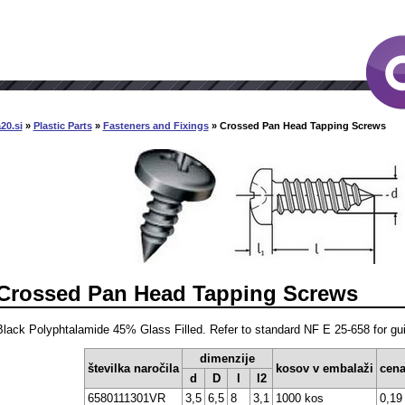
20.si
»
Plastic Parts
»
Fasteners and Fixings
» Crossed Pan Head Tapping Screws
Crossed Pan Head Tapping Screws
Black Polyphtalamide 45% Glass Filled. Refer to standard NF E 25-658 for gu
dimenzije
številka naročila
kosov v embalaži
cena
d
D
l
l2
6580111301VR
3,5
6,5
8
3,1
1000 kos
0,19