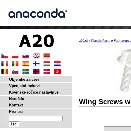
a20.si
»
Plastic Parts
»
Fasteners 
Objemke za cevi
Vpenjalni trakovi
Kovinske ročice nastavljive
Naročilo
Wing Screws w
Kontakt
Prenesi