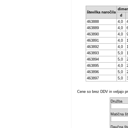
dimen
številka naročila
d
463888
4,0
463889
4,0
463890
4,0
463891
4,0
463892
4,0
463893
5,0
463894
5,0
463895
4,0
463896
5,0
463897
5,0
Cene so brez DDV in veljajo pri
Družba
Matična št
Davčna št