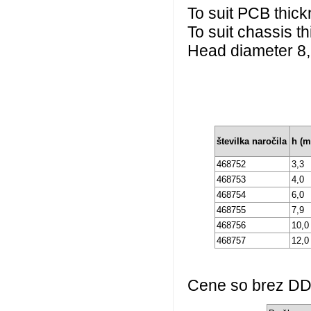
To suit PCB thick
To suit chassis t
Head diameter 8
številka naročila
h (
468752
3,3
468753
4,0
468754
6,0
468755
7,9
468756
10,0
468757
12,0
Cene so brez DDV 