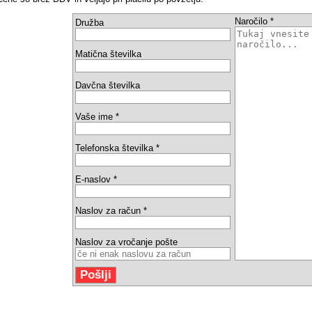
Naročilo *
Družba
Matična številka
Davčna številka
Vaše ime *
Telefonska številka *
E-naslov *
Naslov za račun *
Naslov za vročanje pošte