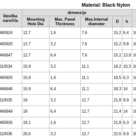
Material: Black Nylon
dimenzije
številka
Mounting
Max. Panel
Max.Internal
naročila
D
h
Hole Dia
Thickness
diameter
465924
12,7
1,6
7,6
15,2
6,4
1
465920
12,7
3,2
7,6
15,2
9,8
1
466847
12,7
6,4
7,6
15,2
13,8
1
110534
15,9
3,2
11,1
18,2
10,3
1
465925
15,9
1,6
11,1
18,5
6,3
1
466848
15,9
6,4
11,1
18,3
14
1
110535
19
3,2
12,7
21,8
9,9
1
466849
19
6,4
12,7
21,4
14
1
465926
19,1
1,6
12,7
21,8
6,3
1
110536
20,6
3,2
12,7
22,6
9,9
1