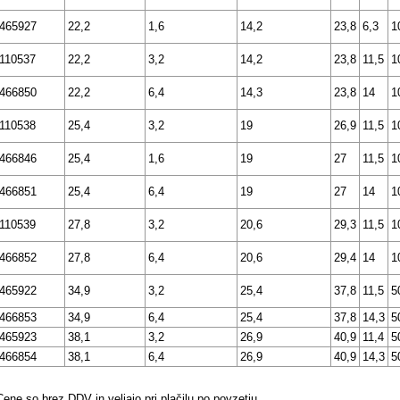
465927
22,2
1,6
14,2
23,8
6,3
1
110537
22,2
3,2
14,2
23,8
11,5
1
466850
22,2
6,4
14,3
23,8
14
1
110538
25,4
3,2
19
26,9
11,5
1
466846
25,4
1,6
19
27
11,5
1
466851
25,4
6,4
19
27
14
1
110539
27,8
3,2
20,6
29,3
11,5
1
466852
27,8
6,4
20,6
29,4
14
1
465922
34,9
3,2
25,4
37,8
11,5
5
466853
34,9
6,4
25,4
37,8
14,3
5
465923
38,1
3,2
26,9
40,9
11,4
5
466854
38,1
6,4
26,9
40,9
14,3
5
Cene so brez DDV in veljajo pri plačilu po povzetju.