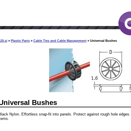
20.si
»
Plastic Parts
»
Cable Ties and Cable Management
» Universal Bushes
Universal Bushes
Black Nylon. Effortless snap-fit into panels. Protect against rough hole edges. 
items.