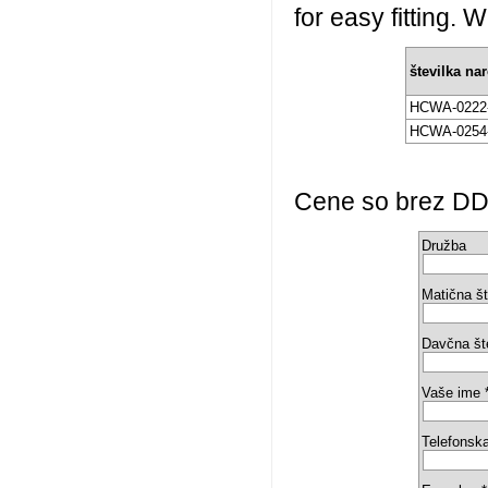
for easy fitting. 
številka nar
HCWA-0222
HCWA-0254
Cene so brez DDV 
Družba
Matična št
Davčna št
Vaše ime 
Telefonska