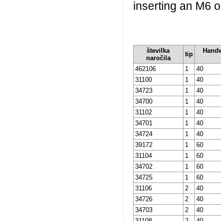
inserting an M6 o
številka
Handw
tip
naročila
462106
1
40
31100
1
40
34723
1
40
34700
1
40
31102
1
40
34701
1
40
34724
1
40
39172
1
60
31104
1
60
34702
1
60
34725
1
60
31106
2
40
34726
2
40
34703
2
40
31108
2
40