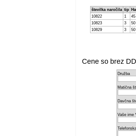
številka naročila
tip
Ha
10822
1
45
10823
3
50
10829
3
50
Cene so brez DDV 
Družba
Matična št
Davčna št
Vaše ime 
Telefonska