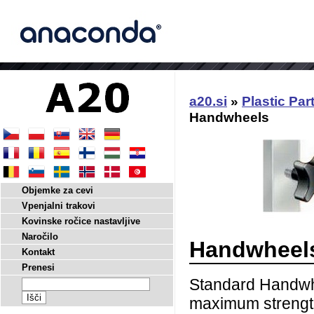
a20.si
»
Plastic Par
Handwheels
Objemke za cevi
Vpenjalni trakovi
Kovinske ročice nastavljive
Naročilo
Handwheel
Kontakt
Prenesi
Standard Handwhe
maximum strengt