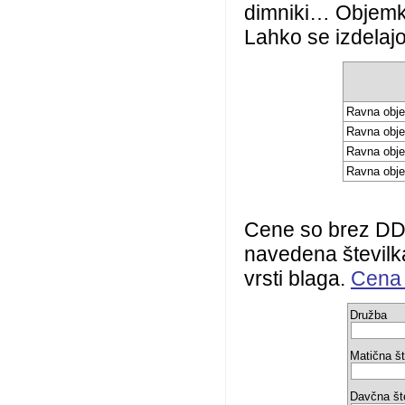
dimniki… Objemke
Lahko se izdelajo
Ravna obj
Ravna obj
Ravna obj
Ravna obj
Cene so brez DDV
navedena številka
vrsti blaga.
Cena 
Družba
Matična št
Davčna št