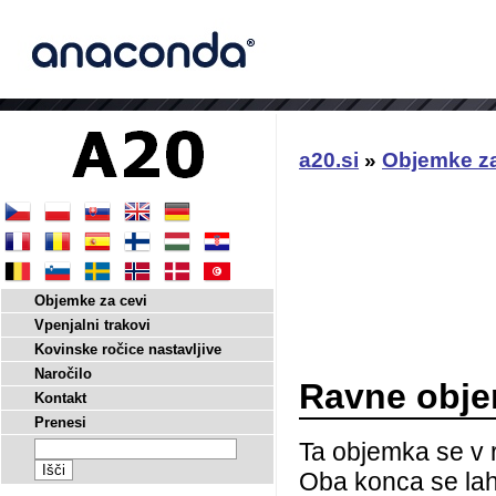
a20.si
»
Objemke za
Objemke za cevi
Vpenjalni trakovi
Kovinske ročice nastavljive
Naročilo
Ravne obje
Kontakt
Prenesi
Ta objemka se v r
Oba konca se lahk