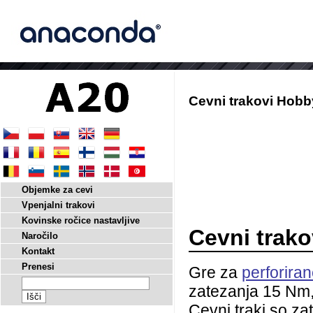
Cevni trakovi Hob
Objemke za cevi
Vpenjalni trakovi
Kovinske ročice nastavljive
Cevni trak
Naročilo
Kontakt
Prenesi
Gre za
perforira
zatezanja 15 Nm,
Cevni traki so z