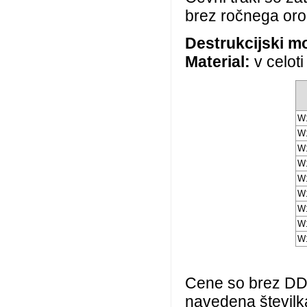
brez ročnega oro
Destrukcijski m
Material:
v celoti
W1
W1
W1
W1
W1
W1
W1
W1
W1
Cene so brez DDV
navedena številka