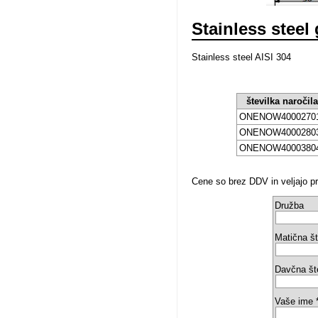
Stainless steel 
Stainless steel AISI 304
številka naročil
ONENOW4000270
ONENOW4000280
ONENOW4000380
Cene so brez DDV in veljajo pri
Družba
Matična št
Davčna št
Vaše ime 