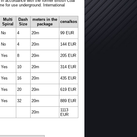
n accordance with the former British Coal
me for use underground. International
Multi
Dash
meters in the
cena/kos
Spiral
Size
package
No
4
20m
99 EUR
No
4
20m
144 EUR
Yes
8
20m
205 EUR
Yes
10
20m
314 EUR
Yes
16
20m
435 EUR
Yes
20
20m
619 EUR
Yes
32
20m
889 EUR
1113
20m
EUR