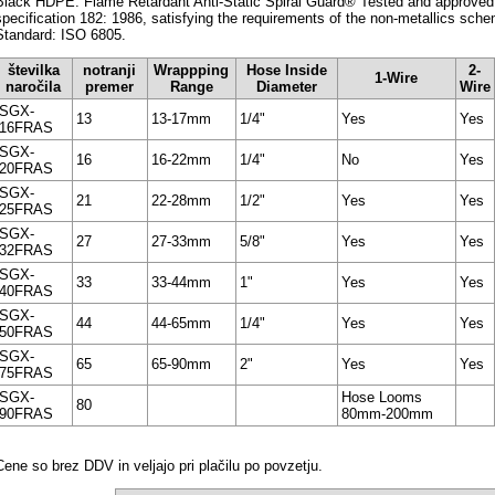
Black HDPE. Flame Retardant Anti-Static Spiral Guard® Tested and approved i
specification 182: 1986, satisfying the requirements of the non-metallics sche
Standard: ISO 6805.
številka
notranji
Wrappping
Hose Inside
2-
1-Wire
naročila
premer
Range
Diameter
Wire
SGX-
13
13-17mm
1/4"
Yes
Yes
16FRAS
SGX-
16
16-22mm
1/4"
No
Yes
20FRAS
SGX-
21
22-28mm
1/2"
Yes
Yes
25FRAS
SGX-
27
27-33mm
5/8"
Yes
Yes
32FRAS
SGX-
33
33-44mm
1"
Yes
Yes
40FRAS
SGX-
44
44-65mm
1/4"
Yes
Yes
50FRAS
SGX-
65
65-90mm
2"
Yes
Yes
75FRAS
SGX-
Hose Looms
80
90FRAS
80mm-200mm
Cene so brez DDV in veljajo pri plačilu po povzetju.