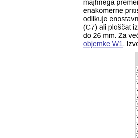
majhnega premera
enakomerne priti
odlikuje enostav
(C7) ali ploščat 
do 26 mm. Za več
objemke W1
. Iz