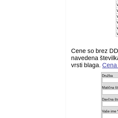
Cene so brez DDV
navedena številka
vrsti blaga.
Cena 
Družba
Matična št
Davčna št
Vaše ime 