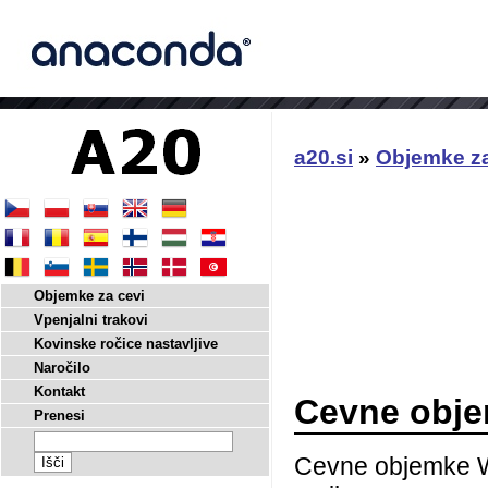
a20.si
»
Objemke za
Objemke za cevi
Vpenjalni trakovi
Kovinske ročice nastavljive
Naročilo
Kontakt
Cevne obje
Prenesi
Cevne objemke W1 